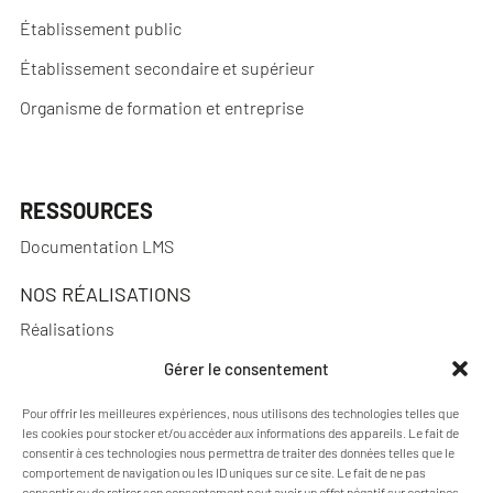
Établissement public
Établissement secondaire et supérieur
Organisme de formation et entreprise
RESSOURCES
Documentation LMS
NOS RÉALISATIONS
Réalisations
Gérer le consentement
Pour offrir les meilleures expériences, nous utilisons des technologies telles que
A PROPOS
les cookies pour stocker et/ou accéder aux informations des appareils. Le fait de
consentir à ces technologies nous permettra de traiter des données telles que le
Actualités
comportement de navigation ou les ID uniques sur ce site. Le fait de ne pas
consentir ou de retirer son consentement peut avoir un effet négatif sur certaines