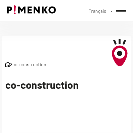
Français
Skip
to
content
co-construction
co-construction