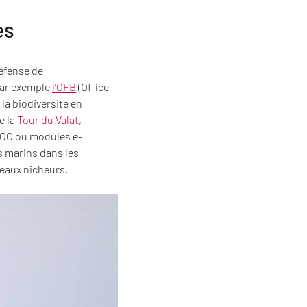
es
défense de
 par exemple
l’OFB
(Office
 la biodiversité en
e la
Tour du Valat
,
OOC ou modules e-
s marins dans les
seaux nicheurs.